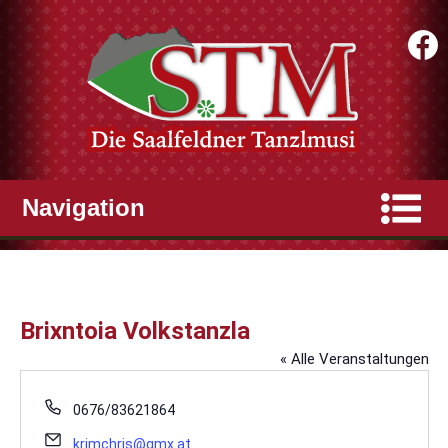
Brixntoia Volkstanzla
« Alle Veranstaltungen
Telefon
0676/83621864
Email
krimchris@gmx.at