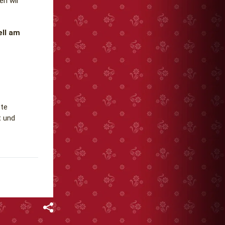
en wir
ell am
ste
t und