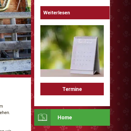
Weiterlesen
Termine
im
iehen.
Home