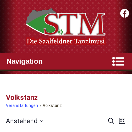
Volkstanz
Veranstaltungen
Volkstanz
Veranstaltungen
Anstehend
Veranst
Vera
Suche
Liste
Ansi
Datum
Suche