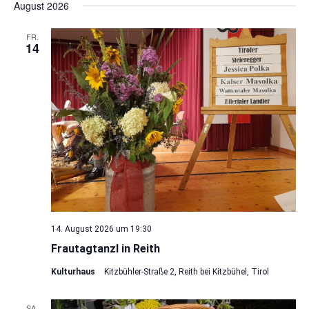
August 2026
wählen.
Navi
und
FR.
Ansichte
14
Navigat
14. August 2026 um 19:30
Frautagtanzl in Reith
Kulturhaus
Kitzbühler-Straße 2, Reith bei Kitzbühel, Tirol
SA.