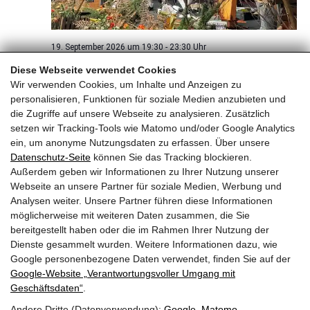
19. September 2026 um 19:30
-
23:30
„Tenneck tanzt auf“
Diese Webseite verwendet Cookies
Wir verwenden Cookies, um Inhalte und Anzeigen zu
personalisieren, Funktionen für soziale Medien anzubieten und
die Zugriffe auf unsere Webseite zu analysieren. Zusätzlich
Heute
Nächste
Veranstaltungen
setzen wir Tracking-Tools wie Matomo und/oder Google Analytics
Vorherige
Veransta
ein, um anonyme Nutzungsdaten zu erfassen. Über unsere
Datenschutz-Seite
können Sie das Tracking blockieren.
Außerdem geben wir Informationen zu Ihrer Nutzung unserer
Webseite an unsere Partner für soziale Medien, Werbung und
Die Saalfeldner Tanzlmusi
Analysen weiter. Unsere Partner führen diese Informationen
Haid 6
möglicherweise mit weiteren Daten zusammen, die Sie
A-5760 Saalfelden
bereitgestellt haben oder die im Rahmen Ihrer Nutzung der
Dienste gesammelt wurden. Weitere Informationen dazu, wie
Telefon: +43 (0)6582 73224
Google personenbezogene Daten verwendet, finden Sie auf der
E-mail: info@saalfeldner-tanzlmusi.at
Google‑Website „Verantwortungsvoller Umgang mit
Geschäftsdaten“
.
Kontakt
Andere Dritte (Datenverwendung):
Google
,
Matomo