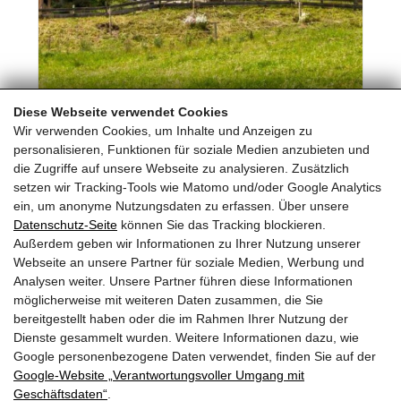
Diese Webseite verwendet Cookies
24. Musikanten & Plattlertreffen
Wir verwenden Cookies, um Inhalte und Anzeigen zu
23. August 2026 um 11:00
personalisieren, Funktionen für soziale Medien anzubieten und
die Zugriffe auf unsere Webseite zu analysieren. Zusätzlich
setzen wir Tracking-Tools wie Matomo und/oder Google Analytics
ein, um anonyme Nutzungsdaten zu erfassen. Über unsere
Frühjahrstanzl
Frautagtanzl
Datenschutz-Seite
können Sie das Tracking blockieren.
Außerdem geben wir Informationen zu Ihrer Nutzung unserer
Die Saalfeldner Tanzlmusi
Webseite an unsere Partner für soziale Medien, Werbung und
Analysen weiter. Unsere Partner führen diese Informationen
Haid 6
möglicherweise mit weiteren Daten zusammen, die Sie
A-5760 Saalfelden
bereitgestellt haben oder die im Rahmen Ihrer Nutzung der
Dienste gesammelt wurden. Weitere Informationen dazu, wie
Telefon: +43 (0)6582 73224
Google personenbezogene Daten verwendet, finden Sie auf der
E-mail: info@saalfeldner-tanzlmusi.at
Google‑Website „Verantwortungsvoller Umgang mit
Geschäftsdaten“
.