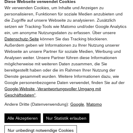
Diese Webseite verwendet Cookies
Home
Wir verwenden Cookies, um Inhalte und Anzeigen zu
personalisieren, Funktionen für soziale Medien anzubieten und
die Zugriffe auf unsere Webseite zu analysieren. Zusätzlich
setzen wir Tracking-Tools wie Matomo und/oder Google Analytics
ein, um anonyme Nutzungsdaten zu erfassen. Über unsere
Datenschutz-Seite
können Sie das Tracking blockieren.
Außerdem geben wir Informationen zu Ihrer Nutzung unserer
Webseite an unsere Partner für soziale Medien, Werbung und
Die Saalfeldner Tanzlmusi
Analysen weiter. Unsere Partner führen diese Informationen
Haid 6
möglicherweise mit weiteren Daten zusammen, die Sie
A-5760 Saalfelden
bereitgestellt haben oder die im Rahmen Ihrer Nutzung der
Dienste gesammelt wurden. Weitere Informationen dazu, wie
Telefon: +43 (0)6582 73224
Google personenbezogene Daten verwendet, finden Sie auf der
E-mail: info@saalfeldner-tanzlmusi.at
Google‑Website „Verantwortungsvoller Umgang mit
Geschäftsdaten“
.
Kontakt
Andere Dritte (Datenverwendung):
Google
,
Matomo
Sitemap
Alle Akzeptieren
Nur Statistik erlauben
Impressum & Datenschutz
Nur unbedingt notwendige Cookies